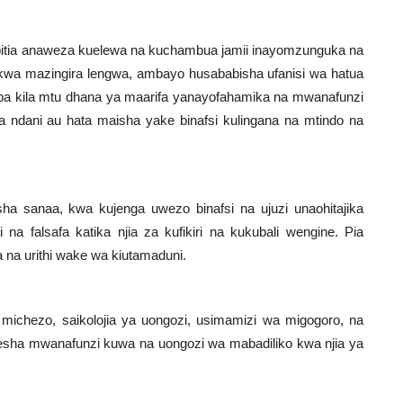
ipitia anaweza kuelewa na kuchambua jamii inayomzunguka na
a kwa mazingira lengwa, ambayo husababisha ufanisi wa hatua
napa kila mtu dhana ya maarifa yanayofahamika na mwanafunzi
a ndani au hata maisha yake binafsi kulingana na mtindo na
a sanaa, kwa kujenga uwezo binafsi na ujuzi unaohitajika
na falsafa katika njia za kufikiri na kukubali wengine. Pia
na urithi wake wa kiutamaduni.
michezo, saikolojia ya uongozi, usimamizi wa migogoro, na
esha mwanafunzi kuwa na uongozi wa mabadiliko kwa njia ya