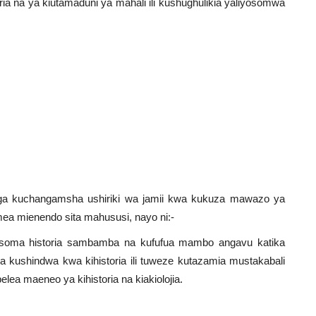
storia na ya kiutamaduni ya mahali ili kushughulikia yaliyosomwa
enga kuchangamsha ushiriki wa jamii kwa kukuza mawazo ya
emea mienendo sita mahususi, nayo ni:-
soma historia sambamba na kufufua mambo angavu katika
na kushindwa kwa kihistoria ili tuweze kutazamia mustakabali
lea maeneo ya kihistoria na kiakiolojia.