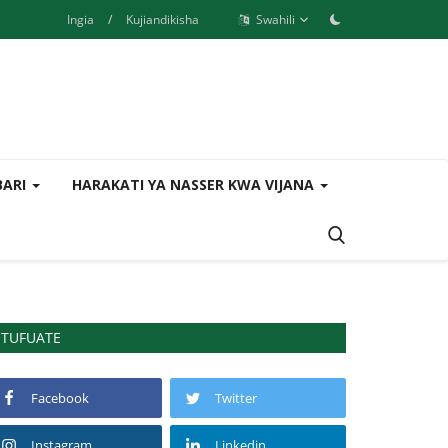
Ingia
/
Kujiandikisha
Swahili
BARI
HARAKATI YA NASSER KWA VIJANA
TUFUATE
Facebook
Twitter
Instagram
Linkedin