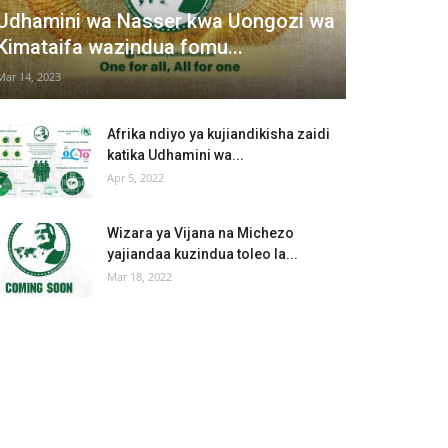
Udhamini wa Nasser kwa Uongozi wa
Kimataifa wazindua fomu...
Mar 14, 2023
Afrika ndiyo ya kujiandikisha zaidi
katika Udhamini wa...
Apr 5, 2022
Wizara ya Vijana na Michezo
yajiandaa kuzindua toleo la...
Mar 18, 2022