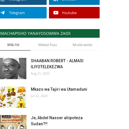
Telegram
Youtube
MACHAPISHO YANAYOSOMWA ZAIDI
Wiki hii
Mwezi huu
Muda wote
SHAABAN ROBERT - ALMASI
ILIYOTELEKEZWA
Aug 21, 2025
Mkazo wa Tajiri wa Utamaduni
Jul 22, 2023
Je, Abdel Nasser aliipoteza
Sudan?!!