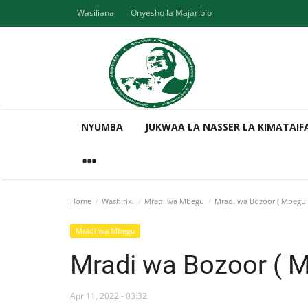
Wasiliana
Onyesho la Majaribio
NYUMBA
JUKWAA LA NASSER LA KIMATAIF
Home
Washiriki
Mradi wa Mbegu
Mradi wa Bozoor ( Mbegu 
Mradi wa Mbegu
Mradi wa Bozoor ( M
Apr 11, 2022 - 03:32