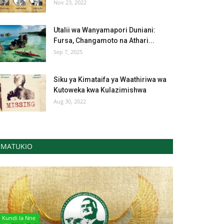
Nov 23, 2022
Utalii wa Wanyamapori Duniani:
Fursa, Changamoto na Athari...
Sep 7, 2025
Siku ya Kimataifa ya Waathiriwa wa
Kutoweka kwa Kulazimishwa
Aug 30, 2022
MATUKIO
Kundi la Nne