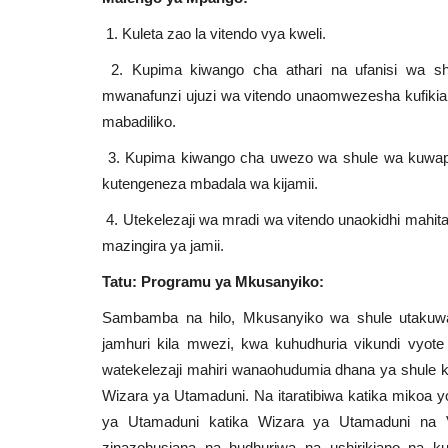
1. Kuleta zao la vitendo vya kweli.
2. Kupima kiwango cha athari na ufanisi wa s
mwanafunzi ujuzi wa vitendo unaomwezesha kufiki
mabadiliko.
3. Kupima kiwango cha uwezo wa shule wa kuwa
kutengeneza mbadala wa kijamii.
4. Utekelezaji wa mradi wa vitendo unaokidhi mahit
mazingira ya jamii.
Tatu: Programu ya Mkusanyiko:
Sambamba na hilo, Mkusanyiko wa shule utakuw
jamhuri kila mwezi, kwa kuhudhuria vikundi vyot
watekelezaji mahiri wanaohudumia dhana ya shule k
Wizara ya Utamaduni. Na itaratibiwa katika mikoa
ya Utamaduni katika Wizara ya Utamaduni na 
zinazohusiana na hudhuriwa na ushirikiano na ku