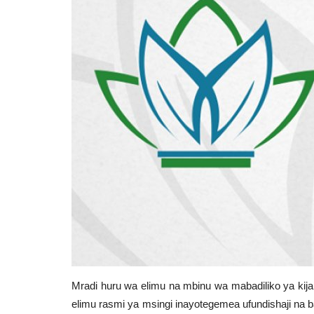
Mradi huru wa elimu na mbinu wa mabadiliko ya kij
elimu rasmi ya msingi inayotegemea ufundishaji na