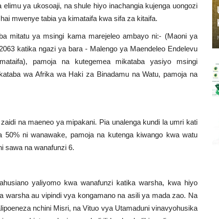
 elimu ya ukosoaji, na shule hiyo inachangia kujenga uongozi
ai mwenye tabia ya kimataifa kwa sifa za kitaifa.
ba mitatu ya msingi kama marejeleo ambayo ni:- (Maoni ya
ka 2063 katika ngazi ya bara - Malengo ya Maendeleo Endelevu
mataifa), pamoja na kutegemea mikataba yasiyo msingi
, Mkataba wa Afrika wa Haki za Binadamu na Watu, pamoja na
 zaidi na maeneo ya mipakani. Pia unalenga kundi la umri kati
na 50% ni wanawake, pamoja na kutenga kiwango kwa watu
i sawa na wanafunzi 6.
mahusiano yaliyomo kwa wanafunzi katika warsha, kwa hiyo
 ya warsha au vipindi vya kongamano na asili ya mada zao. Na
lipoeneza nchini Misri, na Vituo vya Utamaduni vinavyohusika