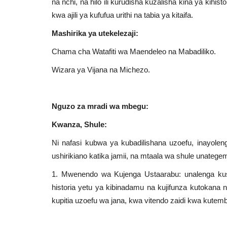
na nchi, na hilo ili kurudisha kuzalisha kina ya kihi
kwa ajili ya kufufua urithi na tabia ya kitaifa.
Mashirika ya utekelezaji:
Chama cha Watafiti wa Maendeleo na Mabadiliko.
Wizara ya Vijana na Michezo.
Nguzo za mradi wa mbegu:
Kwanza, Shule:
Ni nafasi kubwa ya kubadilishana uzoefu, inayol
ushirikiano katika jamii, na mtaala wa shule unateg
1. Mwenendo wa Kujenga Ustaarabu: unalenga ku
historia yetu ya kibinadamu na kujifunza kutokana 
kupitia uzoefu wa jana, kwa vitendo zaidi kwa kutembe