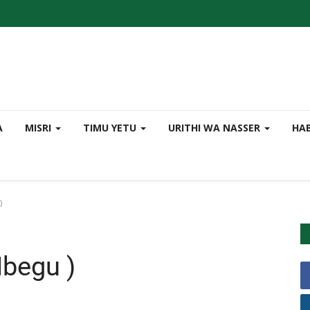
A
MISRI
TIMU YETU
URITHI WA NASSER
HA
)
begu )