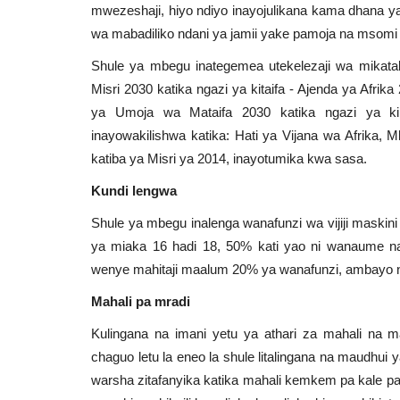
mwezeshaji, hiyo ndiyo inayojulikana kama dhana ya
wa mabadiliko ndani ya jamii yake pamoja na msomi h
Shule ya mbegu inategemea utekelezaji wa mikata
Misri 2030 katika ngazi ya kitaifa - Ajenda ya Afri
ya Umoja wa Mataifa 2030 katika ngazi ya ki
inayowakilishwa katika: Hati ya Vijana wa Afrika
katiba ya Misri ya 2014, inayotumika kwa sasa.
Kundi lengwa
Shule ya mbegu inalenga wanafunzi wa vijiji maskini
ya miaka 16 hadi 18, 50% kati yao ni wanaume 
wenye mahitaji maalum 20% ya wanafunzi, ambayo n
Mahali pa mradi
Kulingana na imani yetu ya athari za mahali na 
chaguo letu la eneo la shule litalingana na maudhui
warsha zitafanyika katika mahali kemkem pa kale pa