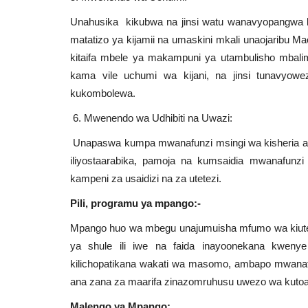
Unahusika kikubwa na jinsi watu wanavyopangwa kiuch
matatizo ya kijamii na umaskini mkali unaojaribu Ma
kitaifa mbele ya makampuni ya utambulisho mbali
kama vile uchumi wa kijani, na jinsi tunavyo
kukombolewa.
6. Mwenendo wa Udhibiti na Uwazi:
Unapaswa kumpa mwanafunzi msingi wa kisheria amb
iliyostaarabika, pamoja na kumsaidia mwanafunzi 
kampeni za usaidizi na za utetezi.
Pili, programu ya mpango:-
Mpango huo wa mbegu unajumuisha mfumo wa kiuten
ya shule ili iwe na faida inayoonekana kwenye 
kilichopatikana wakati wa masomo, ambapo mwana
ana zana za maarifa zinazomruhusu uwezo wa kutoa 
Malengo ya Mpango: