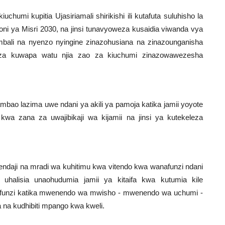
umi kupitia Ujasiriamali shirikishi ili kutafuta suluhisho la
oni ya Misri 2030, na jinsi tunavyoweza kusaidia viwanda vya
mbali na nyenzo nyingine zinazohusiana na zinazounganisha
weza kuwapa watu njia zao za kiuchumi zinazowawezesha
ao lazima uwe ndani ya akili ya pamoja katika jamii yoyote
kwa zana za uwajibikaji wa kijamii na jinsi ya kutekeleza
daji na mradi wa kuhitimu kwa vitendo kwa wanafunzi ndani
uhalisia unaohudumia jamii ya kitaifa kwa kutumia kile
funzi katika mwenendo wa mwisho - mwenendo wa uchumi -
na kudhibiti mpango kwa kweli.