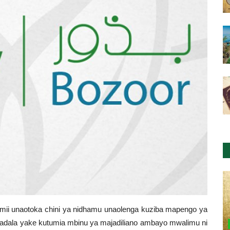
amii unaotoka chini ya nidhamu unaolenga kuziba mapengo ya
 badala yake kutumia mbinu ya majadiliano ambayo mwalimu ni