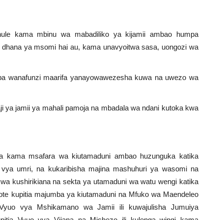
hule kama mbinu wa mabadiliko ya kijamii ambao humpa
a dhana ya msomi hai au, kama unavyoitwa sasa, uongozi wa
pa wanafunzi maarifa yanayowawezesha kuwa na uwezo wa
aji ya jamii ya mahali pamoja na mbadala wa ndani kutoka kwa
a kama msafara wa kiutamaduni ambao huzunguka katika
e vya umri, na kukaribisha majina mashuhuri ya wasomi na
wa kushirikiana na sekta ya utamaduni wa watu wengi katika
 yote kupitia majumba ya kiutamaduni na Mfuko wa Maendeleo
Vyuo vya Mshikamano wa Jamii ili kuwajulisha Jumuiya
pitia Vyuo vya Vijana na Michezo ili kulenga wingi kama