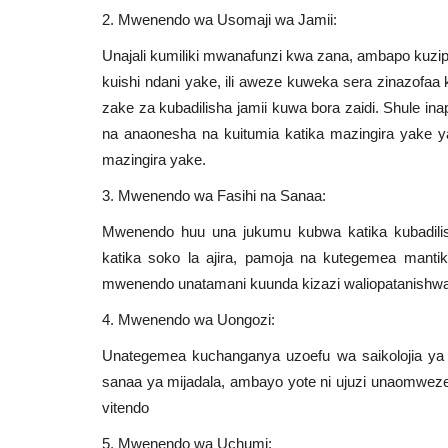
2. Mwenendo wa Usomaji wa Jamii:
Unajali kumiliki mwanafunzi kwa zana, ambapo kuz
kuishi ndani yake, ili aweze kuweka sera zinazofa
zake za kubadilisha jamii kuwa bora zaidi. Shule i
na anaonesha na kuitumia katika mazingira yake y
mazingira yake.
3. Mwenendo wa Fasihi na Sanaa:
Mwenendo huu una jukumu kubwa katika kubadilish
katika soko la ajira, pamoja na kutegemea mantiki 
mwenendo unatamani kuunda kizazi waliopatanishwa 
4. Mwenendo wa Uongozi:
Unategemea kuchanganya uzoefu wa saikolojia ya 
sanaa ya mijadala, ambayo yote ni ujuzi unaomwez
vitendo
5. Mwenendo wa Uchumi: